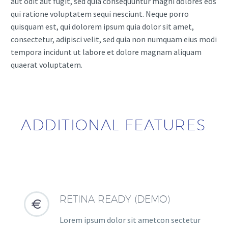
aut odit aut fugit, sed quia consequuntur magni dolores eos
qui ratione voluptatem sequi nesciunt. Neque porro
quisquam est, qui dolorem ipsum quia dolor sit amet,
consectetur, adipisci velit, sed quia non numquam eius modi
tempora incidunt ut labore et dolore magnam aliquam
quaerat voluptatem.
ADDITIONAL FEATURES
RETINA READY (DEMO)


Lorem ipsum dolor sit ametcon sectetur