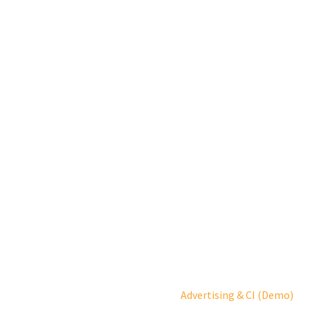
ADVERTISING & CI
(DEMO)
Home
Portfolio Item
Advertising & CI (Demo)